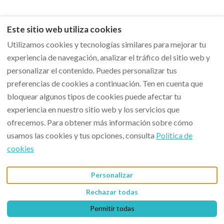
Este sitio web utiliza cookies
Utilizamos cookies y tecnologías similares para mejorar tu
experiencia de navegación, analizar el tráfico del sitio web y
personalizar el contenido. Puedes personalizar tus
preferencias de cookies a continuación. Ten en cuenta que
bloquear algunos tipos de cookies puede afectar tu
experiencia en nuestro sitio web y los servicios que
ofrecemos. Para obtener más información sobre cómo
usamos las cookies y tus opciones, consulta
Política de
652303005
Español
EUR
cookies
Calle Santa Inés 1,
©
2026
AA Guest
Todos los
Fuengirola, Málaga, España
derechos reservados
-
Personalizar
29640
.
Powered by
Lodgify
Rechazar todas
Email
:
aaguest@aaguest.com
Permitir todas