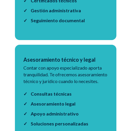
Certificados técnicos
Gestión administrativa
Seguimiento documental
Asesoramiento técnico y legal
Contar con apoyo especializado aporta
tranquilidad. Te ofrecemos asesoramiento
técnico y jurídico cuando lo necesites.
Consultas técnicas
Asesoramiento legal
Apoyo administrativo
Soluciones personalizadas